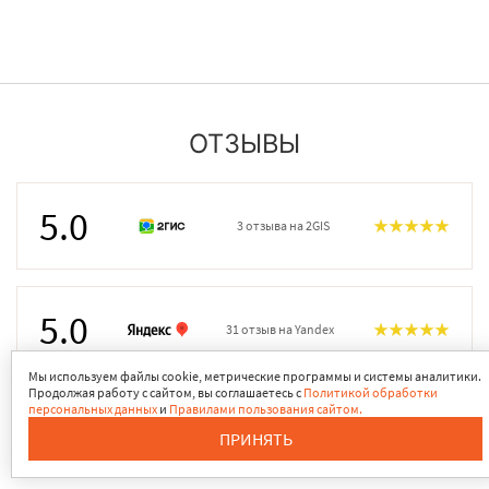
ОТЗЫВЫ
5.0
3 отзыва на 2GIS
5.0
31 отзыв на Yandex
Мы используем файлы cookie, метрические программы и системы аналитики.
Продолжая работу с сайтом, вы соглашаетесь с
Политикой обработки
персональных данных
и
Правилами пользования сайтом.
ПРИНЯТЬ
ПОСМОТРЕТЬ ВСЕ