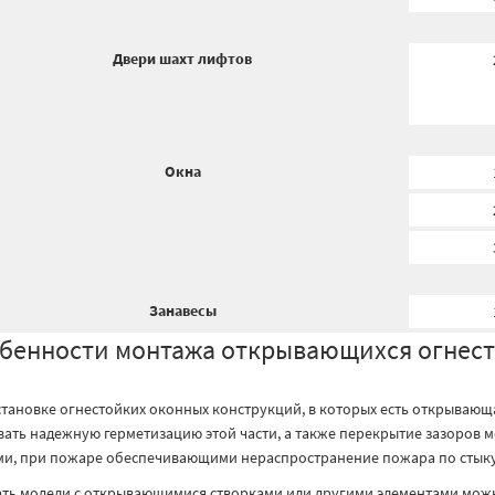
Двери шахт лифтов
Окна
Занавесы
бенности монтажа открывающихся огнест
становке огнестойких оконных конструкций, в которых есть открывающ
вать надежную герметизацию этой части, а также перекрытие зазоров
ми, при пожаре обеспечивающими нераспространение пожара по стыку
ать модели с открывающимися створками или другими элементами можн