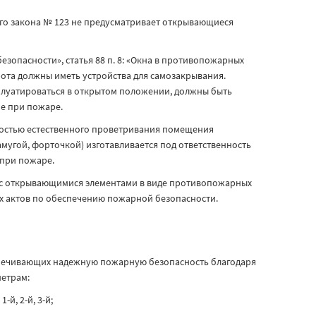
го закона № 123 не предусматривает открывающиеся
зопасности», статья 88 п. 8: «Окна в противопожарных
та должны иметь устройства для самозакрывания.
плуатироваться в открытом положении, должны быть
е при пожаре.
ностью естественного проветривания помещения
угой, форточкой) изготавливается под ответственность
 при пожаре.
 с открывающимися элементами в виде противопожарных
 актов по обеспечению пожарной безопасности.
спечивающих надежную пожарную безопасность благодаря
етрам:
й, 2-й, 3-й;