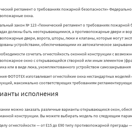
ический регламент о требованиях пожарной безопасности» Федерально
вопожарные окна.
альный закон № 123 «Технический регламент о требованиях пожарной бе
адах должны быть неоткрывающимися, а противопожарные двери и воро
вопожарные двери, ворота, шторы, люки и клапаны, которые могут экс
дованы устройствами, обеспечивающими их автоматическое закрывани
еобходимости сочетать огнестойкость оконной конструкции с возмож
вопожарное окно с открывающейся створкой или иным элементом (фрам
чика или в виде люка, укомплектованного устройством самозакрывания
ния ФОТОТЕХ изготавливает огнестойкие окна нестандартных моделей
рукций, максимально соответствующих требованиям регламентирующих
ианты исполнения
пании можно заказать различные варианты открывающихся окон, обе
манной конструкции. Вы можете выбирать модель по следующим парам
делу огнестойкости — от Е15 до Е90 типу противопожарной преграды — 1-