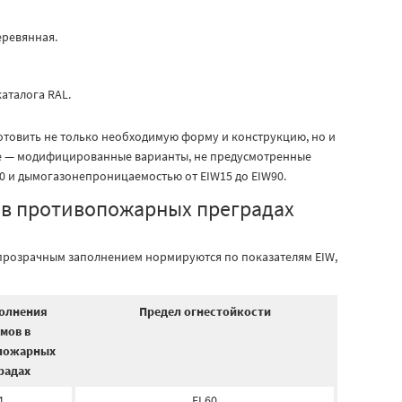
еревянная.
аталога RAL.
отовить не только необходимую форму и конструкцию, но и
ле — модифицированные варианты, не предусмотренные
90 и дымогазонепроницаемостью от ЕIW15 до ЕIW90.
 в противопожарных преградах
топрозрачным заполнением нормируются по показателям EIW,
полнения
Предел огнестойкости
мов в
пожарных
радах
1
EI 60