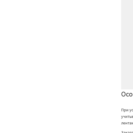
Осо
При у
учиты
лента
Заказ