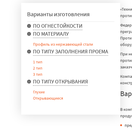
«Техн
Варианты изготовления
проти
Федер
ПО ОГНЕСТОЙКОСТИ
прегр
E 15
ПО МАТЕРИАЛУ
Проти
E 30
Профиль из нержавеющей стали
обору
E 90
ПО ТИПУ ЗАПОЛНЕНИЯ ПРОЕМА
При н
проти
1 тип
заказ
2 тип
3 тип
Компа
ПО ТИПУ ОТКРЫВАНИЯ
конст
Вар
Глухие
Открывающиеся
В ком
проду
пре