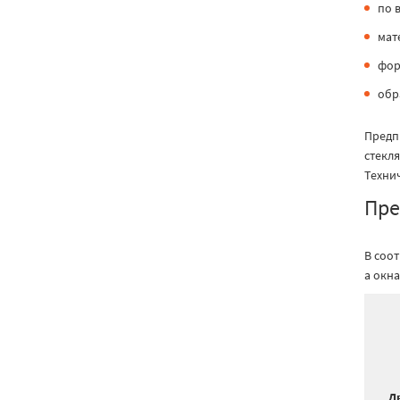
по 
мат
фор
обр
Предп
стекл
Техни
Пре
В соо
а окна
Д