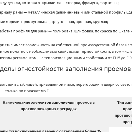
виду детали, которая открывается — створка, фрамуга, форточка;
ериалу рамы — металлическая (алюминиевый или стальной профиль), д
ме модели: прямоугольная, треугольная, арочная, круглая;
аботка профиля для рамы — полировка, шлифовка, покраска по шкале к
риятие имеет возможность на собственной производственной базе изг
янное полотно с необходимыми свойствами термостойкости, в том чис
ческим регламентом — с теплоизоляционными свойствами от ЕI15 до ЕI
делы огнестойкости заполнения проемов
тветствии с таблицей, приведенной ниже, перегородки и двери со све
 — только по показателю E.
Наименование элементов заполнения проемов в
Тип за
противопожарных преградах
прое
противо
прег
вери (за исключением дверей с остеклением более 25