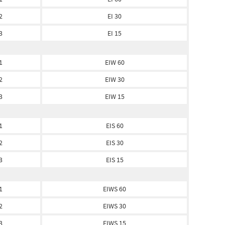
2
EI 30
3
EI 15
1
EIW 60
2
EIW 30
3
EIW 15
1
EIS 60
2
EIS 30
3
EIS 15
1
EIWS 60
2
EIWS 30
3
EIWS 15