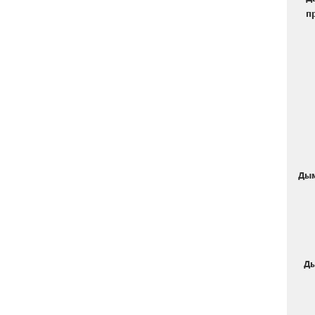
п
Дым
Ды