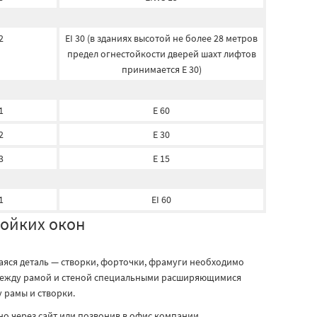
2
EI 30 (в зданиях высотой не более 28 метров
предел огнестойкости дверей шахт лифтов
принимается E 30)
1
E 60
2
E 30
3
E 15
1
EI 60
ойких окон
аяся деталь — створки, форточки, фрамуги необходимо
 между рамой и стеной специальными расширяющимися
 рамы и створки.
о через сайт или позвонив в офис компании.