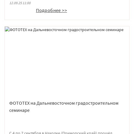
пожарного сообщества, представителей региональных
12.09.25 11:00
надзорных органов, проектировщиков и специалистов
Подробнее >>
строительной отрасли.
ФОТОТЕХ на Дальневосточном градостроительном
семинаре
С 4 по 7 сентября в Находке (Приморский край) прошёл