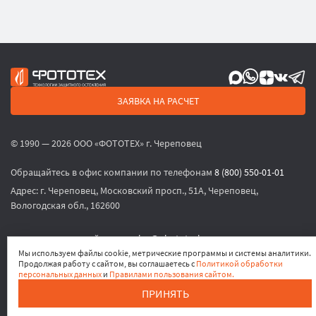
ЗАЯВКА НА РАСЧЕТ
© 1990 — 2026 ООО «ФОТОТЕХ» г. Череповец
Обращайтесь в офис компании по телефонам
8 (800) 550-01-01
Адрес:
г. Череповец, Московский просп., 51А, Череповец,
Вологодская обл., 162600
или по электронной почте
sales@phototech.ru
Мы используем файлы cookie, метрические программы и системы аналитики.
Продолжая работу с сайтом, вы соглашаетесь с
Политикой обработки
Политика конфиденциальности
,
Согласие на обработку
персональных данных
и
Правилами пользования сайтом.
персональных данных
,
Согласие на получение рекламных
ПРИНЯТЬ
материалов