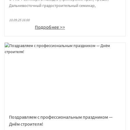
Дальневосточный градостроительный семинар,
объединивший ведущих архитекторов и специалистов
строительной отрасли региона.
10.09.25 16:00
Подробнее >>
Поздравляем с профессиональным праздником —
Днём строителя!