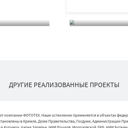
ДРУГИЕ РЕАЛИЗОВАННЫЕ ПРОЕКТЫ
т компании ФОТОТЕХ. Наше остекление применяется в объектах федер
тановлены в Кремле, Доме Правительства, Госдуме, Администрации През
 Курумоч, парке Зарядье, НИИ Рошаля, Морозовской ДКБ, НИИ Боткина