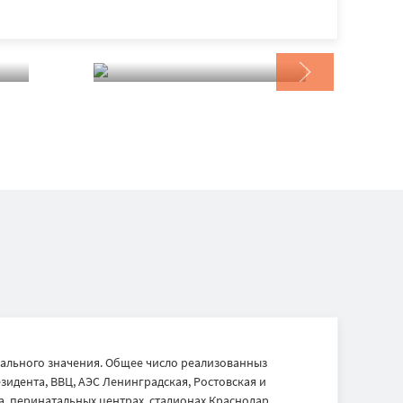
ального значения. Общее число реализованныз
идента, ВВЦ, АЭС Ленинградская, Ростовская и
, перинатальных центрах, стадионах Краснодар,